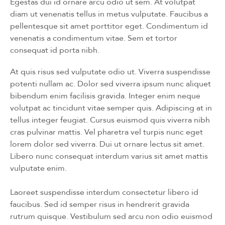
Egestas dui id ornare arcu odio ut sem. At volutpat
diam ut venenatis tellus in metus vulputate. Faucibus a
pellentesque sit amet porttitor eget. Condimentum id
venenatis a condimentum vitae. Sem et tortor
consequat id porta nibh.
At quis risus sed vulputate odio ut. Viverra suspendisse
potenti nullam ac. Dolor sed viverra ipsum nunc aliquet
bibendum enim facilisis gravida. Integer enim neque
volutpat ac tincidunt vitae semper quis. Adipiscing at in
tellus integer feugiat. Cursus euismod quis viverra nibh
cras pulvinar mattis. Vel pharetra vel turpis nunc eget
lorem dolor sed viverra. Dui ut ornare lectus sit amet.
Libero nunc consequat interdum varius sit amet mattis
vulputate enim.
Laoreet suspendisse interdum consectetur libero id
faucibus. Sed id semper risus in hendrerit gravida
rutrum quisque. Vestibulum sed arcu non odio euismod