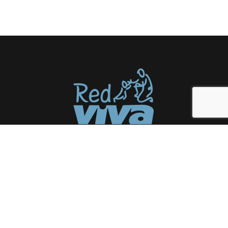
Somos una red de organizaciones a
favor de la niñez y juventud en
condición de vulneración social.
Enlaces
Inicio
Somos Red Viva