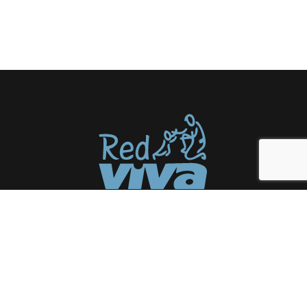
Somos una red de organizaciones a
favor de la niñez y juventud en
condición de vulneración social.
Enlaces
Inicio