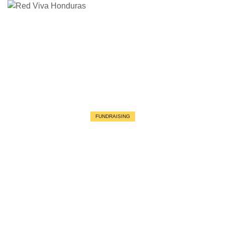
FUNDRAISING
Protect and develop elephants,
prevent illegal hunting