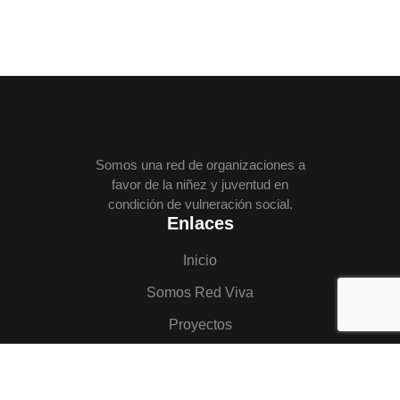
Somos una red de organizaciones a
favor de la niñez y juventud en
condición de vulneración social.
Enlaces
Inicio
Somos Red Viva
Proyectos
Escucha
Blog